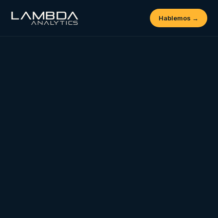
LAMBDA
Hablemos →
ANALYTICS